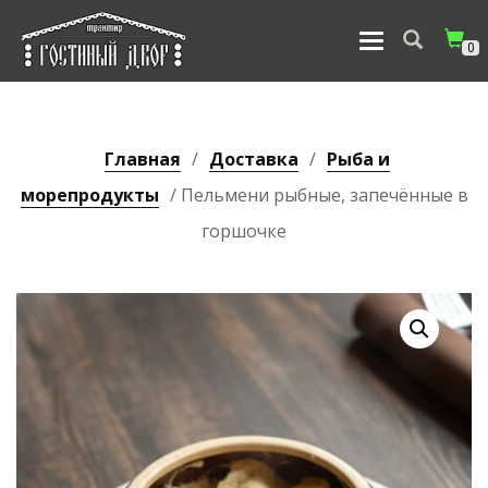
ПЕРЕКЛЮЧИТЬ
0
НАВИГАЦИЮ
Главная
/
Доставка
/
Рыба и
морепродукты
/ Пельмени рыбные, запечённые в
горшочке